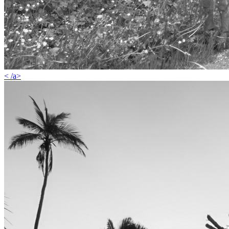
< /a>