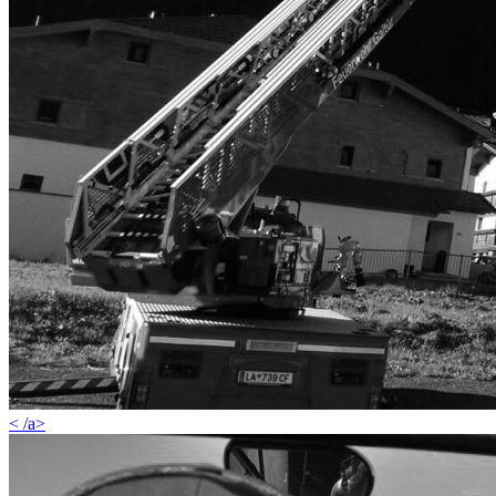
< /a>