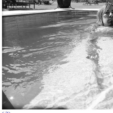
< /a>