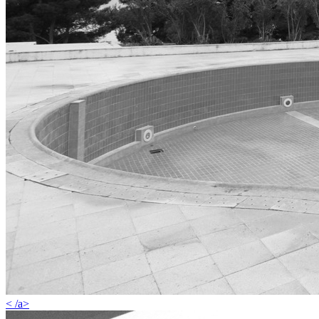
< /a>