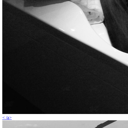
< /a>