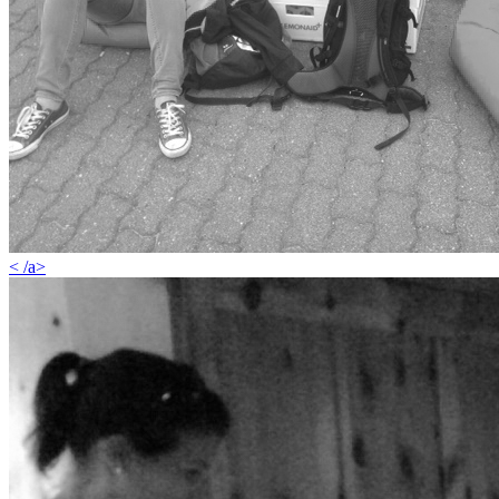
< /a>