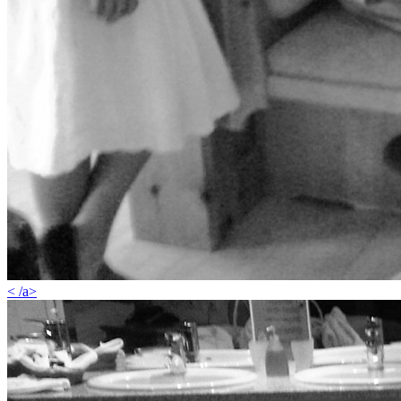
< /a>