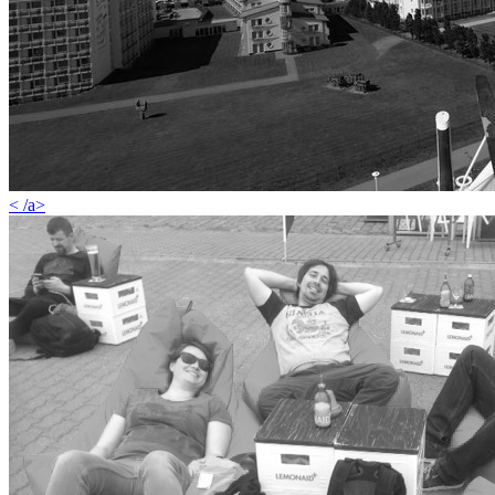
< /a>