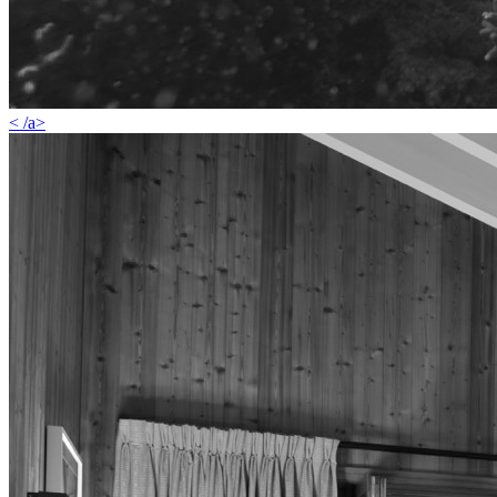
< /a>