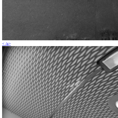
< /a>