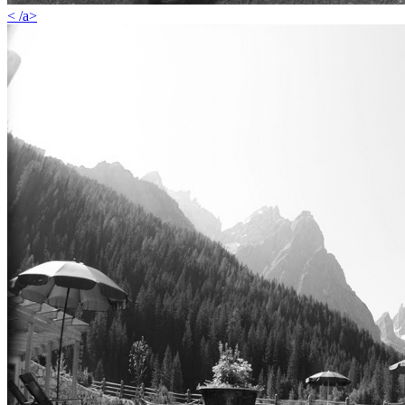
< /a>