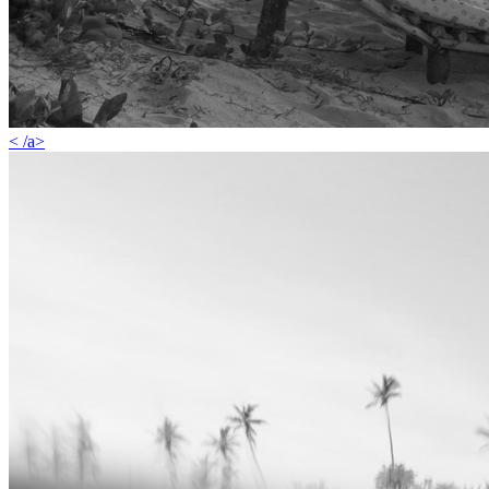
< /a>