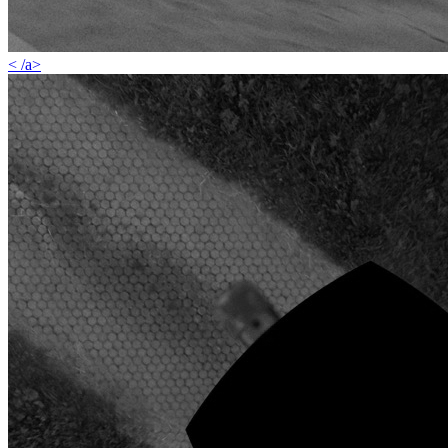
< /a>