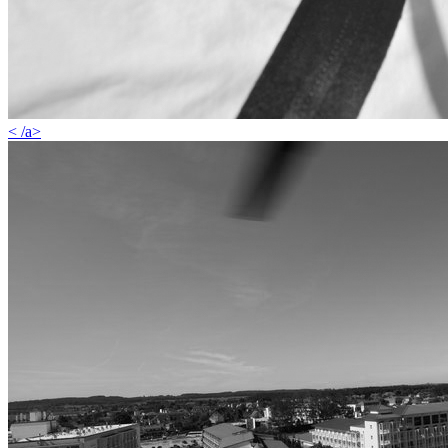
< /a>