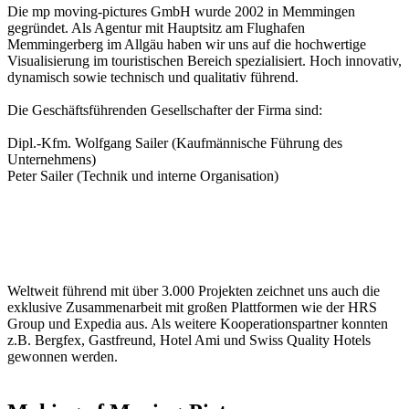
Die mp moving-pictures GmbH wurde 2002 in Memmingen
gegründet. Als Agentur mit Hauptsitz am Flughafen
Memmingerberg im Allgäu haben wir uns auf die hochwertige
Visualisierung im touristischen Bereich spezialisiert. Hoch innovativ,
dynamisch sowie technisch und qualitativ führend.
Die Geschäftsführenden Gesellschafter der Firma sind:
Dipl.-Kfm. Wolfgang Sailer (Kaufmännische Führung des
Unternehmens)
Peter Sailer (Technik und interne Organisation)
Als einer der ersten Anbieter für 360° Panoramen weltweit, konnten
wir uns über die Jahre hinweg zum Trendsetter im Bereich Virtuelle
Touren entwickeln. Von zukunftsweisender Google Integration bis
hin zur Virtual Reality haben wir stets alle Entwicklungen des
Marktes mitgestalten können.
Weltweit führend mit über 3.000 Projekten zeichnet uns auch die
exklusive Zusammenarbeit mit großen Plattformen wie der HRS
Group und Expedia aus. Als weitere Kooperationspartner konnten
z.B. Bergfex, Gastfreund, Hotel Ami und Swiss Quality Hotels
gewonnen werden.