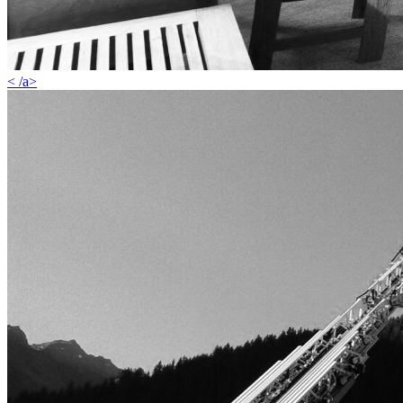
< /a>