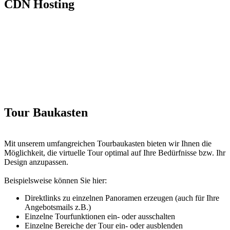
CDN Hosting
Wir hosten unsere virtuellen Touren über ein sog. CDN (Content
Delivery Netzwerk). Hier wird dem Besucher Ihrer Tour ein Server
in der Nähe zugewiesen. Dies verringert die Ladezeiten für die
Tourbesucher ganz erheblich. Das von uns genutzte CDN Netzwerk
umfasst aktuell ca. 200 Server auf 90 Länder verteilt.
Tour Baukasten
Mit unserem umfangreichen Tourbaukasten bieten wir Ihnen die
Möglichkeit, die virtuelle Tour optimal auf Ihre Bedürfnisse bzw. Ihr
Design anzupassen.
Beispielsweise können Sie hier:
Direktlinks zu einzelnen Panoramen erzeugen (auch für Ihre
Angebotsmails z.B.)
Einzelne Tourfunktionen ein- oder ausschalten
Einzelne Bereiche der Tour ein- oder ausblenden