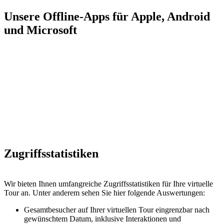
Unsere Offline-Apps für Apple, Android
und Microsoft
Mit unseren APPs haben Sie und Ihre Gäste die virtuelle Tour Ihres
Hauses immer dabei. Die Tour wird hierbei über einen sog. Key
heruntergeladen und steht Ihnen Offline zur Verfügung, auch wenn
Sie einmal kein Internet parat haben.
Ebenso lässt sich die virtuelle Tour optimal auf Messen,
Veranstaltungen und Schulungen präsentieren.
Zugriffsstatistiken
Wir bieten Ihnen umfangreiche Zugriffsstatistiken für Ihre virtuelle
Tour an. Unter anderem sehen Sie hier folgende Auswertungen:
Gesamtbesucher auf Ihrer virtuellen Tour eingrenzbar nach
gewünschtem Datum, inklusive Interaktionen und