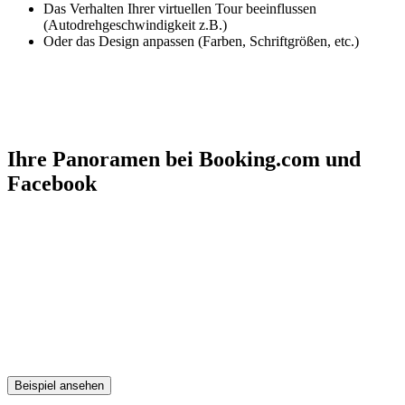
Das Verhalten Ihrer virtuellen Tour beeinflussen
(Autodrehgeschwindigkeit z.B.)
Oder das Design anpassen (Farben, Schriftgrößen, etc.)
Ihre Panoramen bei Booking.com und
Facebook
Wir stellen Ihnen unsere Panoramen im passenden Format für
Facebook, und seit Kurzem auch für Booking.com zur Verfügung.
Dies können Sie sich als Hosting & Service Kunde selbstständig in
unserem exklusiv für Sie programmierten Serviceportal
herunterladen.
Beide Dienste stellen die Panoramen als animierte Darstellungen
dar, in der sich Ihre Gäste umschauen können.
Beispiel ansehen